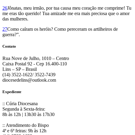
26
Jônatas, meu irmão, por tua causa meu coração me comprime! Tu
me eras tão querido! Tua amizade me era mais preciosa que o amor
das mulheres.
27
Como caíram os heróis? Como pereceram os artilheiros de
guerra?”.
Contato
Rua Nove de Julho, 1010 – Centro
Caixa Postal 92 - Cep 16.400-110
Lins – SP – Brasil
(14) 3522-1622/ 3522-7439
diocesedelins@outlook.com
Expediente
:: Cúria Diocesana
Segunda à Sexta-feira:
8h às 12h | 13h30 às 17h30
:: Atendimento do Bispo
4ª e 6ª feiras: 9h às 12h