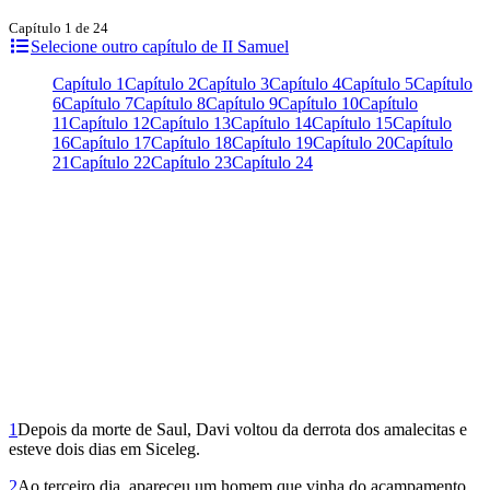
Capítulo 1 de 24
Selecione outro capítulo de II Samuel
Capítulo 1
Capítulo 2
Capítulo 3
Capítulo 4
Capítulo 5
Capítulo
6
Capítulo 7
Capítulo 8
Capítulo 9
Capítulo 10
Capítulo
11
Capítulo 12
Capítulo 13
Capítulo 14
Capítulo 15
Capítulo
16
Capítulo 17
Capítulo 18
Capítulo 19
Capítulo 20
Capítulo
21
Capítulo 22
Capítulo 23
Capítulo 24
1
Depois da morte de Saul, Davi voltou da derrota dos amalecitas e
esteve dois dias em Siceleg.
2
Ao terceiro dia, apareceu um homem que vinha do acampamento