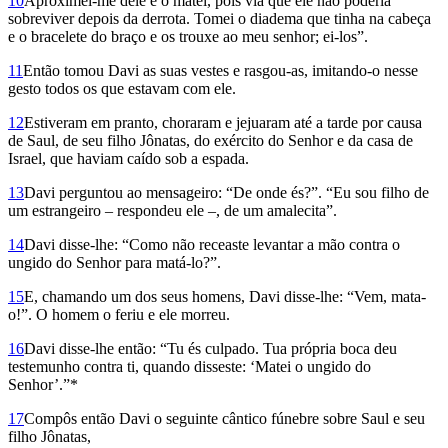
10
Aproximei-me dele e o matei, pois via que ele não poderia
sobreviver depois da derrota. Tomei o diadema que tinha na cabeça
e o bracelete do braço e os trouxe ao meu senhor; ei-los”.
11
Então tomou Davi as suas vestes e rasgou-as, imitando-o nesse
gesto todos os que estavam com ele.
12
Estiveram em pranto, choraram e jejuaram até a tarde por causa
de Saul, de seu filho Jônatas, do exército do Senhor e da casa de
Israel, que haviam caído sob a espada.
13
Davi perguntou ao mensageiro: “De onde és?”. “Eu sou filho de
um estrangeiro – respondeu ele –, de um amalecita”.
14
Davi disse-lhe: “Como não receaste levantar a mão contra o
ungido do Senhor para matá-lo?”.
15
E, chamando um dos seus homens, Davi disse-lhe: “Vem, mata-
o!”. O homem o feriu e ele morreu.
16
Davi disse-lhe então: “Tu és culpado. Tua própria boca deu
testemunho contra ti, quando disseste: ‘Matei o ungido do
Senhor’.”*
17
Compôs então Davi o seguinte cântico fúnebre sobre Saul e seu
filho Jônatas,