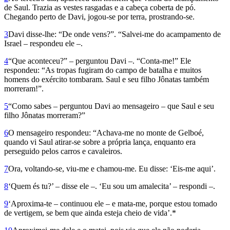
de Saul. Trazia as vestes rasgadas e a cabeça coberta de pó.
Chegando perto de Davi, jogou-se por terra, prostrando-se.
3
Davi disse-lhe: “De onde vens?”. “Salvei-me do acampamento de
Israel – respondeu ele –.
4
“Que aconteceu?” – perguntou Davi –. “Conta-me!” Ele
respondeu: “As tropas fugiram do campo de batalha e muitos
homens do exército tombaram. Saul e seu filho Jônatas também
morreram!”.
5
“Como sabes – perguntou Davi ao mensageiro – que Saul e seu
filho Jôna­tas morreram?”
6
O mensageiro respondeu: “Achava-me no monte de Gelboé,
quando vi Saul atirar-se sobre a própria lança, enquanto era
perseguido pelos carros e cavaleiros.
7
Ora, voltando-se, viu-me e chamou-me. Eu disse: ‘Eis-me aqui’.
8
‘Quem és tu?’ – disse ele –. ‘Eu sou um ama­lecita’ – respondi –.
9
‘Aproxima-te – continuou ele – e mata-me, porque estou tomado
de vertigem, se bem que ainda esteja cheio de vida’.*