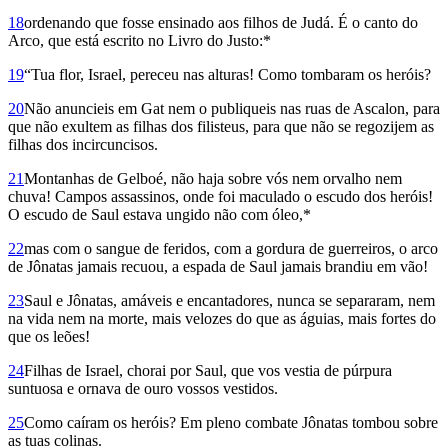
18
ordenando que fosse ensinado aos filhos de Judá. É o canto do
Arco, que está escrito no Livro do Justo:*
19
“Tua flor, Israel, pereceu nas alturas! Como tombaram os heróis?
20
Não anuncieis em Gat nem o publiqueis nas ruas de Ascalon, para
que não exultem as filhas dos filisteus, para que não se regozijem as
filhas dos incircuncisos.
21
Montanhas de Gelboé, não haja sobre vós nem orvalho nem
chuva! Campos assassinos, onde foi maculado o escudo dos heróis!
O escudo de Saul estava ungido não com óleo,*
22
mas com o sangue de feridos, com a gordura de guerreiros, o arco
de Jônatas jamais recuou, a espada de Saul jamais brandiu em vão!
23
Saul e Jônatas, amáveis e encantadores, nunca se separaram, nem
na vida nem na morte, mais velozes do que as águias, mais fortes do
que os leões!
24
Filhas de Israel, chorai por Saul, que vos vestia de púrpura
suntuosa e ornava de ouro vossos vestidos.
25
Como caíram os heróis? Em pleno combate Jônatas tombou sobre
as tuas colinas.