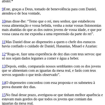
abster.*
9
Este, graças a Deus, tomado de benevolência para com Daniel,
atendeu-o de boa vontade,
10
mas disse-lhe: “Temo que o rei, meu senhor, que estabeleceu
vossa alimentação e vossa bebida, venha a notar vossas fisionomias
mais abatidas do que as dos outros jovens de vossa idade, e que por
vossa causa eu me exponha a uma repreensão da parte do rei”.
11
Mas Daniel disse ao dispenseiro a quem o chefe dos eunucos
havia confiado o cuidado de Daniel, Hananias, Misael e Azarias:
12
“Rogo-te, faze uma experiência de dez dias com teus servos: que
só nos sejam dados legumes a comer e água a beber.
13
Depois, então, compararás nossos semblantes com os dos jovens
que se alimentam com as iguarias da mesa real, e farás com teus
servos segundo o que terás observado”.
14
O dispenseiro concordou com essa proposta e os submeteu à
prova durante dez dias.
15
No final desse prazo, averiguou-se que tinham melhor aparência e
estavam mais gordos do que todos os jovens que comiam das
iguarias da mesa real.