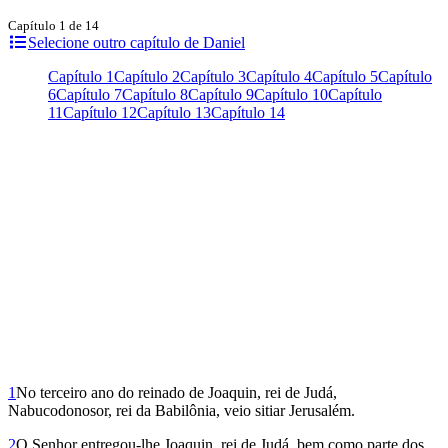
Capítulo 1 de 14
Selecione outro capítulo de Daniel
Capítulo 1
Capítulo 2
Capítulo 3
Capítulo 4
Capítulo 5
Capítulo
6
Capítulo 7
Capítulo 8
Capítulo 9
Capítulo 10
Capítulo
11
Capítulo 12
Capítulo 13
Capítulo 14
1
No terceiro ano do reinado de Joaquin, rei de Judá,
Nabucodonosor, rei da Babilônia, veio sitiar Jerusalém.
2
O Senhor entregou-lhe Joaquin, rei de Judá, bem como parte dos