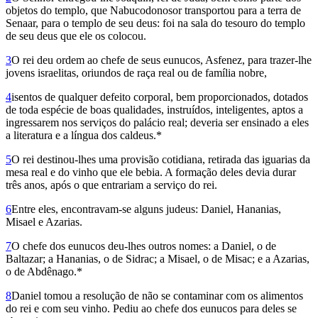
objetos do templo, que Nabucodonosor transportou para a terra de
Senaar, para o templo de seu deus: foi na sala do tesouro do templo
de seu deus que ele os colocou.
3
O rei deu ordem ao chefe de seus eunucos, Asfenez, para trazer-lhe
jovens israelitas, oriundos de raça real ou de família nobre,
4
isentos de qualquer defeito corporal, bem proporcionados, dotados
de toda espécie de boas qualidades, ins­truídos, inteligentes, aptos a
ingressarem nos serviços do palácio real; deveria ser ensinado a eles
a literatura e a língua dos caldeus.*
5
O rei destinou-lhes uma provisão cotidiana, retirada das iguarias da
mesa real e do vinho que ele bebia. A formação deles devia durar
três anos, após o que entrariam a serviço do rei.
6
Entre eles, encontravam-se alguns judeus: Da­niel, Hananias,
Misael e Azarias.
7
O chefe dos eunucos deu-lhes outros nomes: a Daniel, o de
Baltazar; a Hananias, o de Sidrac; a Misael, o de Misac; e a Azarias,
o de Abdênago.*
8
Daniel tomou a resolução de não se contaminar com os alimentos
do rei e com seu vinho. Pediu ao chefe dos eunucos para deles se