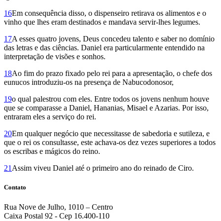
16
Em consequência disso, o dispenseiro retirava os alimentos e o
vinho que lhes eram destinados e mandava servir-lhes legumes.
17
A esses quatro jovens, Deus concedeu talento e saber no domínio
das letras e das ciências. Daniel era particularmente entendido na
interpretação de visões e sonhos.
18
Ao fim do prazo fixado pelo rei para a apresentação, o chefe dos
eunucos introduziu-os na presença de Nabucodonosor,
19
o qual palestrou com eles. Entre todos os jovens nenhum houve
que se comparasse a Daniel, Hananias, Misael e Azarias. Por isso,
entraram eles a serviço do rei.
20
Em qualquer negócio que necessitasse de sabedoria e sutileza, e
que o rei os consultasse, este achava-os dez vezes superiores a todos
os escribas e mágicos do reino.
21
Assim viveu Daniel até o primeiro ano do reinado de Ciro.
Contato
Rua Nove de Julho, 1010 – Centro
Caixa Postal 92 - Cep 16.400-110