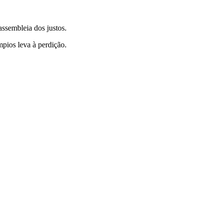
ssembleia dos justos.
pios leva à perdição.