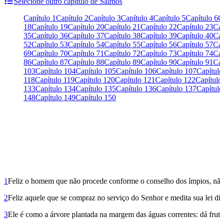
Selecione outro capítulo de Salmos
Capítulo 1
Capítulo 2
Capítulo 3
Capítulo 4
Capítulo 5
Capítulo 6
18
Capítulo 19
Capítulo 20
Capítulo 21
Capítulo 22
Capítulo 23
Ca
35
Capítulo 36
Capítulo 37
Capítulo 38
Capítulo 39
Capítulo 40
Ca
52
Capítulo 53
Capítulo 54
Capítulo 55
Capítulo 56
Capítulo 57
Ca
69
Capítulo 70
Capítulo 71
Capítulo 72
Capítulo 73
Capítulo 74
Ca
86
Capítulo 87
Capítulo 88
Capítulo 89
Capítulo 90
Capítulo 91
Ca
103
Capítulo 104
Capítulo 105
Capítulo 106
Capítulo 107
Capítul
118
Capítulo 119
Capítulo 120
Capítulo 121
Capítulo 122
Capítul
133
Capítulo 134
Capítulo 135
Capítulo 136
Capítulo 137
Capítul
148
Capítulo 149
Capítulo 150
1
Feliz o homem que não procede conforme o conselho dos ímpios, não
2
Feliz aquele que se compraz no serviço do Senhor e medita sua lei di
3
Ele é como a árvore plantada na margem das águas correntes: dá fru