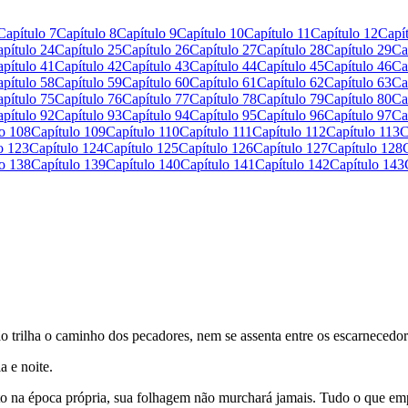
Capítulo 7
Capítulo 8
Capítulo 9
Capítulo 10
Capítulo 11
Capítulo 12
Capí
pítulo 24
Capítulo 25
Capítulo 26
Capítulo 27
Capítulo 28
Capítulo 29
Ca
pítulo 41
Capítulo 42
Capítulo 43
Capítulo 44
Capítulo 45
Capítulo 46
Ca
pítulo 58
Capítulo 59
Capítulo 60
Capítulo 61
Capítulo 62
Capítulo 63
Ca
pítulo 75
Capítulo 76
Capítulo 77
Capítulo 78
Capítulo 79
Capítulo 80
Ca
pítulo 92
Capítulo 93
Capítulo 94
Capítulo 95
Capítulo 96
Capítulo 97
Ca
o 108
Capítulo 109
Capítulo 110
Capítulo 111
Capítulo 112
Capítulo 113
C
o 123
Capítulo 124
Capítulo 125
Capítulo 126
Capítulo 127
Capítulo 128
o 138
Capítulo 139
Capítulo 140
Capítulo 141
Capítulo 142
Capítulo 143
 trilha o caminho dos pecadores, nem se assenta entre os escarnecedor
a e noite.
to na época própria, sua folhagem não murchará jamais. Tudo o que em