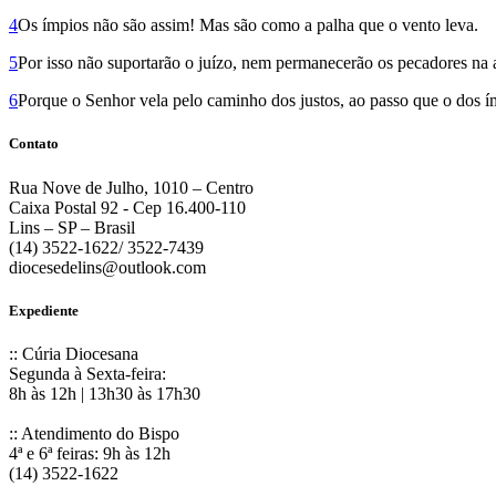
4
Os ímpios não são assim! Mas são como a palha que o vento leva.
5
Por isso não suportarão o juízo, nem permanecerão os pecadores na a
6
Porque o Senhor vela pelo caminho dos justos, ao passo que o dos ím
Contato
Rua Nove de Julho, 1010 – Centro
Caixa Postal 92 - Cep 16.400-110
Lins – SP – Brasil
(14) 3522-1622/ 3522-7439
diocesedelins@outlook.com
Expediente
:: Cúria Diocesana
Segunda à Sexta-feira:
8h às 12h | 13h30 às 17h30
:: Atendimento do Bispo
4ª e 6ª feiras: 9h às 12h
(14) 3522-1622