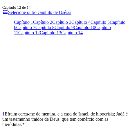
Capítulo 12 de 14
Selecione outro capítulo de Oséias
Capítulo 1
Capítulo 2
Capítulo 3
Capítulo 4
Capítulo 5
Capítulo
6
Capítulo 7
Capítulo 8
Capítulo 9
Capítulo 10
Capítulo
11
Capítulo 12
Capítulo 13
Capítulo 14
1
Efraim cerca-me de mentira, e a casa de Israel, de hipocrisia; Judá é
um testemunho traidor de Deus, que tem comércio com as
hieródulas.*