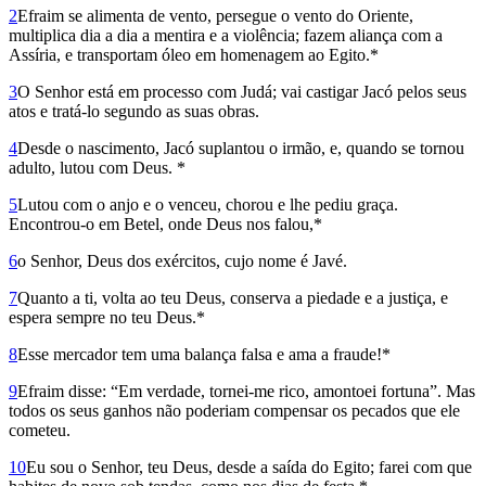
2
Efraim se alimenta de vento, persegue o vento do Oriente,
multiplica dia a dia a mentira e a violência; fazem aliança com a
Assíria, e transportam óleo em homenagem ao Egito.*
3
O Senhor está em processo com Judá; vai castigar Jacó pelos seus
atos e tratá-lo segundo as suas obras.
4
Desde o nascimento, Jacó suplantou o irmão, e, quando se tornou
adulto, lutou com Deus. *
5
Lutou com o anjo e o venceu, chorou e lhe pediu graça.
Encontrou-o em Betel, onde Deus nos falou,*
6
o Senhor, Deus dos exércitos, cujo nome é Javé.
7
Quanto a ti, volta ao teu Deus, conserva a piedade e a justiça, e
espera sempre no teu Deus.*
8
Esse mercador tem uma balança falsa e ama a fraude!*
9
Efraim disse: “Em verdade, tornei-me rico, amontoei fortuna”. Mas
todos os seus ganhos não poderiam compensar os pecados que ele
cometeu.
10
Eu sou o Senhor, teu Deus, desde a saída do Egito; farei com que