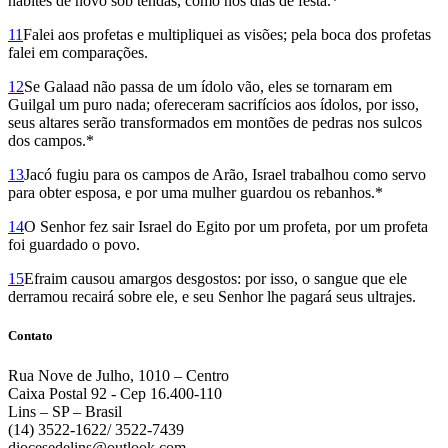
habites de novo sob tendas, como nos dias de festa.*
11
Falei aos profetas e multipliquei as visões; pela boca dos profetas
falei em comparações.
12
Se Galaad não passa de um ídolo vão, eles se tornaram em
Guilgal um puro nada; ofereceram sacrifícios aos ídolos, por isso,
seus altares serão transformados em montões de pedras nos sulcos
dos campos.*
13
Jacó fugiu para os campos de Arão, Israel trabalhou como servo
para obter esposa, e por uma mulher guardou os rebanhos.*
14
O Senhor fez sair Israel do Egito por um profeta, por um profeta
foi guardado o povo.
15
Efraim causou amargos desgostos: por isso, o sangue que ele
derramou recairá sobre ele, e seu Senhor lhe pagará seus ultrajes.
Contato
Rua Nove de Julho, 1010 – Centro
Caixa Postal 92 - Cep 16.400-110
Lins – SP – Brasil
(14) 3522-1622/ 3522-7439
diocesedelins@outlook.com