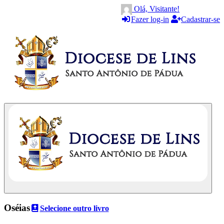
Olá, Visitante!
Fazer log-in
Cadastrar-se
Oséias
Selecione outro livro