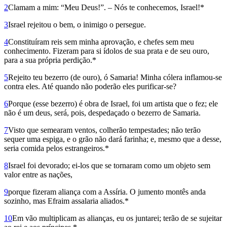
2
Clamam a mim: “Meu Deus!”. – Nós te conhecemos, Israel!*
3
Israel rejeitou o bem, o inimigo o persegue.
4
Constituíram reis sem minha aprovação, e chefes sem meu
conhecimento. Fizeram para si ídolos de sua prata e de seu ouro,
para a sua própria perdição.*
5
Rejeito teu bezerro (de ouro), ó Samaria! Minha cólera inflamou-se
contra eles. Até quando não poderão eles purificar-se?
6
Porque (esse bezerro) é obra de Israel, foi um artista que o fez; ele
não é um deus, será, pois, despedaçado o bezerro de Samaria.
7
Visto que semearam ventos, colherão tempestades; não terão
sequer uma espiga, e o grão não dará farinha; e, mesmo que a desse,
seria comida pelos estrangeiros.*
8
Israel foi devorado; ei-los que se tornaram como um objeto sem
valor entre as nações,
9
porque fizeram aliança com a Assíria. O jumento montês anda
sozinho, mas Efraim assalaria aliados.*
10
Em vão multiplicam as alianças, eu os juntarei; terão de se sujeitar