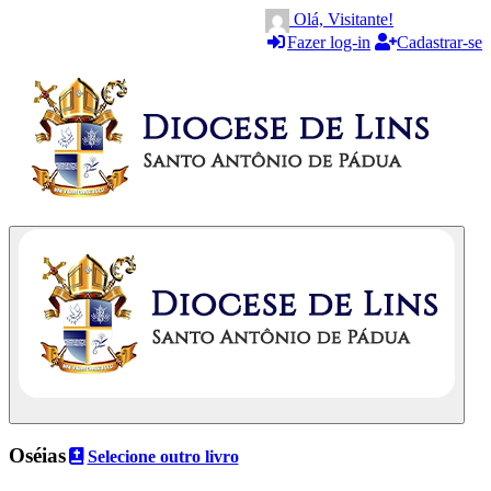
Olá, Visitante!
Fazer log-in
Cadastrar-se
Oséias
Selecione outro livro