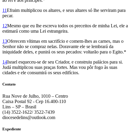
ao rei e aos príncipes.*
11
Efraim multiplicou os altares, e seus altares só lhe serviram para
pecar.
12
Mesmo que eu lhe escreva todos os preceitos de minha Lei, ele a
estimará como uma Lei estrangeira.
13
Oferecem vítimas em sacrifício e comem-lhes as carnes, mas o
Senhor não se compraz nelas. Doravante ele se lembrará da
iniquidade deles, e punirá os seus pecados: voltarão para o Egito.*
14
Israel esqueceu-se de seu Criador, e construiu palácios para si.
Judá multiplicou suas praças fortes. Mas vou pôr fogo às suas
cidades e ele consumirá os seus edifícios.
Contato
Rua Nove de Julho, 1010 – Centro
Caixa Postal 92 - Cep 16.400-110
Lins – SP – Brasil
(14) 3522-1622/ 3522-7439
diocesedelins@outlook.com
Expediente