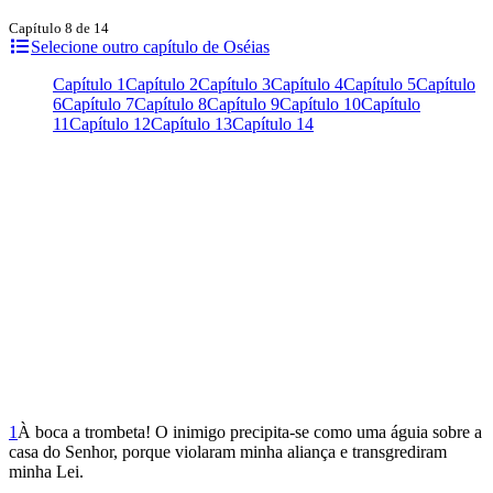
Capítulo 8 de 14
Selecione outro capítulo de Oséias
Capítulo 1
Capítulo 2
Capítulo 3
Capítulo 4
Capítulo 5
Capítulo
6
Capítulo 7
Capítulo 8
Capítulo 9
Capítulo 10
Capítulo
11
Capítulo 12
Capítulo 13
Capítulo 14
1
À boca a trombeta! O inimigo precipita-se como uma águia sobre a
casa do Senhor, porque violaram minha aliança e transgrediram
minha Lei.