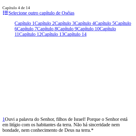
Capítulo 4 de 14
Selecione outro capítulo de Oséias
Capítulo 1
Capítulo 2
Capítulo 3
Capítulo 4
Capítulo 5
Capítulo
6
Capítulo 7
Capítulo 8
Capítulo 9
Capítulo 10
Capítulo
11
Capítulo 12
Capítulo 13
Capítulo 14
1
Ouvi a palavra do Senhor, filhos de Israel! Porque o Senhor está
em litígio com os habitantes da terra. Não há sinceridade nem
bondade, nem conhecimento de Deus na terra.*