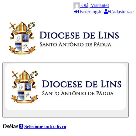
Olá, Visitante!
Fazer log-in
Cadastrar-se
Oséias
Selecione outro livro