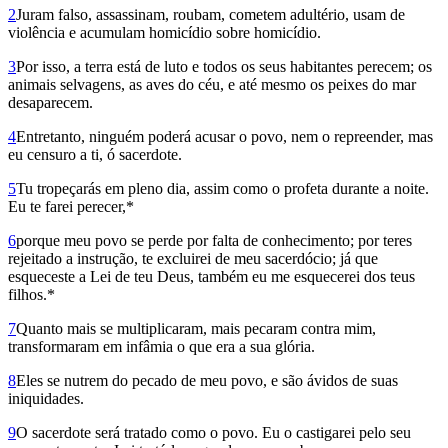
2
Juram falso, assassinam, roubam, cometem adultério, usam de
violência e acumulam homicídio sobre homicídio.
3
Por isso, a terra está de luto e todos os seus habitantes perecem; os
animais selvagens, as aves do céu, e até mesmo os peixes do mar
desaparecem.
4
Entretanto, ninguém poderá acusar o povo, nem o repreender, mas
eu censuro a ti, ó sacerdote.
5
Tu tropeçarás em pleno dia, assim como o profeta durante a noite.
Eu te farei perecer,*
6
porque meu povo se perde por falta de conhecimento; por teres
rejeitado a instrução, te excluirei de meu sacerdócio; já que
esqueceste a Lei de teu Deus, também eu me esquecerei dos teus
filhos.*
7
Quanto mais se multiplicaram, mais pecaram contra mim,
transformaram em infâmia o que era a sua glória.
8
Eles se nutrem do pecado de meu povo, e são ávidos de suas
iniquidades.
9
O sacerdote será tratado como o povo. Eu o castigarei pelo seu