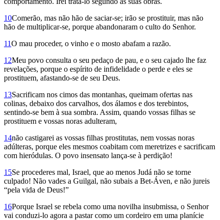
comportamento. Irei tratá-lo segundo as suas obras.
10
Comerão, mas não hão de saciar-se; irão se prostituir, mas não
hão de multiplicar-se, porque abandonaram o culto do Senhor.
11
O mau proceder, o vinho e o mosto abafam a razão.
12
Meu povo consulta o seu pedaço de pau, e o seu cajado lhe faz
revelações, porque o espírito de infidelidade o perde e eles se
prostituem, afastando-se de seu Deus.
13
Sacrificam nos cimos das montanhas, queimam ofertas nas
colinas, debaixo dos carvalhos, dos álamos e dos terebintos,
sentindo-se bem à sua sombra. Assim, quando vossas filhas se
prostituem e vossas noras adulteram,
14
não castigarei as vossas filhas prostitutas, nem vossas noras
adúlteras, porque eles mesmos coabitam com meretrizes e sacrificam
com hieródulas. O povo insensato lança-se à perdição!
15
Se procederes mal, Israel, que ao menos Judá não se torne
culpado! Não vades a Guilgal, não subais a Bet-Áven, e não jureis
“pela vida de Deus!”
16
Porque Israel se rebela como uma novilha insubmissa, o Senhor
vai conduzi-lo agora a pastar como um cordeiro em uma planície