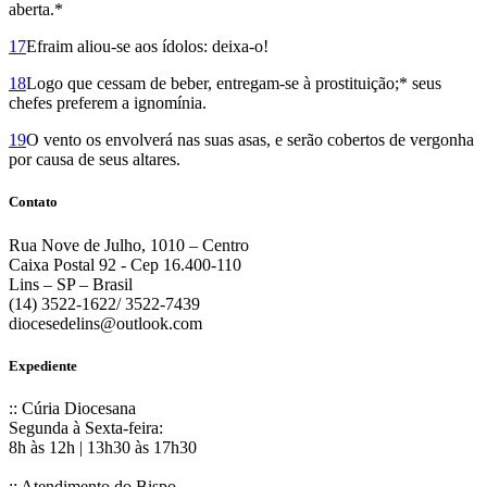
aberta.*
17
Efraim aliou-se aos ídolos: deixa-o!
18
Logo que cessam de beber, entregam-se à prostituição;* seus
chefes preferem a ignomínia.
19
O vento os envolverá nas suas asas, e serão cobertos de vergonha
por causa de seus altares.
Contato
Rua Nove de Julho, 1010 – Centro
Caixa Postal 92 - Cep 16.400-110
Lins – SP – Brasil
(14) 3522-1622/ 3522-7439
diocesedelins@outlook.com
Expediente
:: Cúria Diocesana
Segunda à Sexta-feira:
8h às 12h | 13h30 às 17h30
:: Atendimento do Bispo